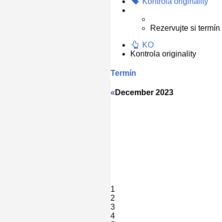
Kontrola originality
Rezervujte si termín 
KO
Kontrola originality
Termín
«
December 2023
1
2
3
4