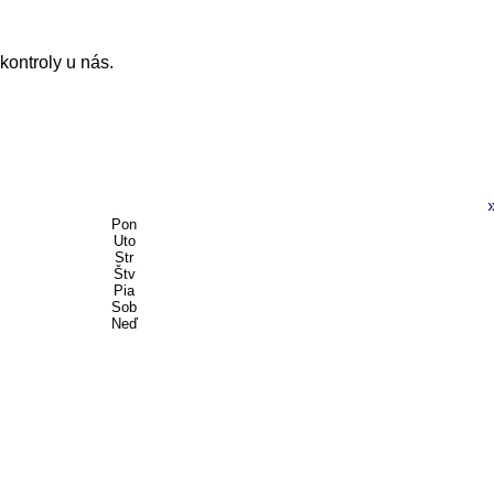
kontroly u nás.
Pon
Uto
Str
Štv
Pia
Sob
Neď