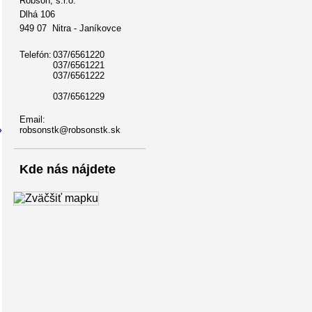
Robson, s.r.o.
Dlhá 106
949 07 Nitra - Janí­kovce
Telefón:
037/6561220
037/6561221
037/6561222
037/6561229
Email:
»
robsonstk@robsonstk.sk
Kde nás nájdete